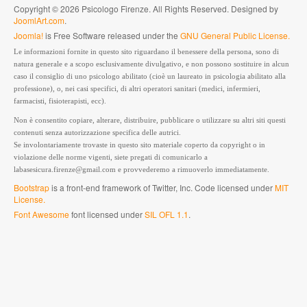
Copyright © 2026 Psicologo Firenze. All Rights Reserved. Designed by
JoomlArt.com
.
Joomla!
is Free Software released under the
GNU General Public License.
Le informazioni fornite in questo sito riguardano il benessere della persona, sono di
natura generale e a scopo esclusivamente divulgativo, e non possono sostituire in alcun
caso il consiglio di uno psicologo abilitato (cioè un laureato in psicologia abilitato alla
professione), o, nei casi specifici, di altri operatori sanitari (medici, infermieri,
farmacisti, fisioterapisti, ecc).
Non è consentito copiare, alterare, distribuire, pubblicare o utilizzare su altri siti questi
contenuti senza autorizzazione specifica delle autrici.
Se involontariamente trovaste in questo sito materiale coperto da copyright o in
violazione delle norme vigenti, siete pregati di comunicarlo a
labasesicura.firenze@gmail.com e provvederemo a rimuoverlo immediatamente.
Bootstrap
is a front-end framework of Twitter, Inc. Code licensed under
MIT
License.
Font Awesome
font licensed under
SIL OFL 1.1
.